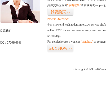
具体交易流程可
“点击这里”
查看或咨询support@
我要购买
>>
Process Overview:
4.cn is a world leading domain escrow service plat
million RMB transaction volume every year. We promi
联系我们
5 workdays.
For detailed process, you can
“visit here”
or contact
QQ：2726103981
BUY NOW
>>
Copyright © 1998 -2025 www