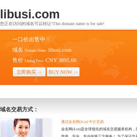
libusi.com
您正在访问的域名可以转让!This domain name is for sale!
一口价出售中！
域名
libusi.com
Domain Name:
售价
CNY 3895.00
Listing Price:
立即购买
BUY NOW
>>
>>
域名交易方式：
通过金名网(4.cn) 中介交易
金名网(4.cn)是全球领先的域名交易服务机
简单、安全、专业的第三方服务！ 为了保证交